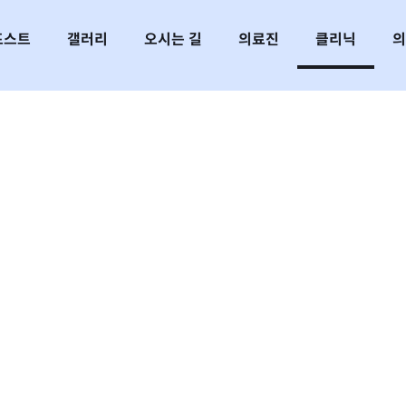
포스트
갤러리
오시는 길
의료진
클리닉
의