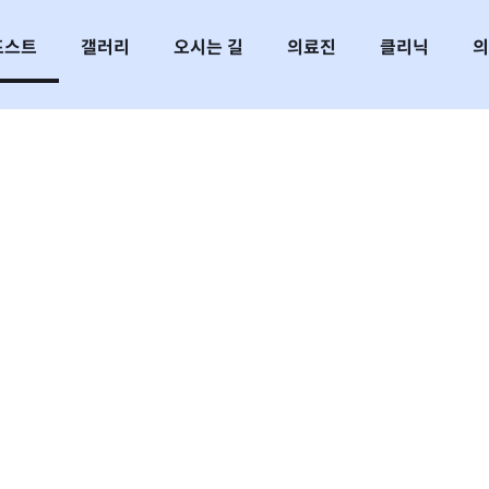
포스트
갤러리
오시는 길
의료진
클리닉
의