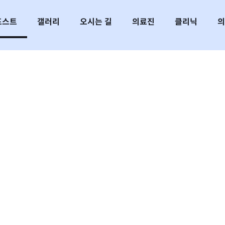
포스트
갤러리
오시는 길
의료진
클리닉
의